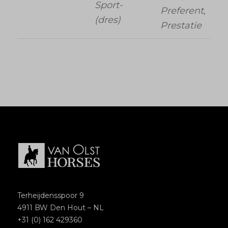
Sport-
Preferent,
(dres)
Prestatie
Terheijdensspoor 9
4911 BW Den Hout – NL
+31 (0) 162 429360