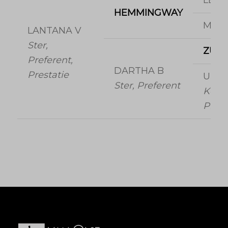
LEA
HEMMINGWAY
MAR
LANTANA V
Ster,
ZUI
Preferent,
DARTHA B
Prestatie
URC
Ster, Preferent
Keur,
Prefe