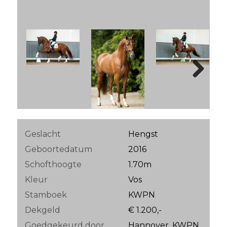
Next
Geslacht
Hengst
Geboortedatum
2016
Schofthoogte
1.70m
Kleur
Vos
Stamboek
KWPN
Dekgeld
€ 1.200,-
Goedgekeurd door
Hannover, KWPN,