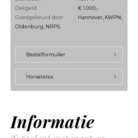
Dekgeld
€ 1.000,-
Goedgekeurd door
Hannover, KWPN,
Oldenburg, NRPS
Bestelformulier
Horsetelex
Informatie