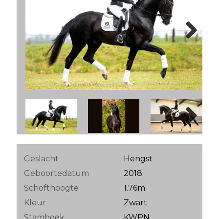
Next
Next
Geslacht
Hengst
Geboortedatum
2018
Schofthoogte
1.76m
Kleur
Zwart
Stamboek
KWPN