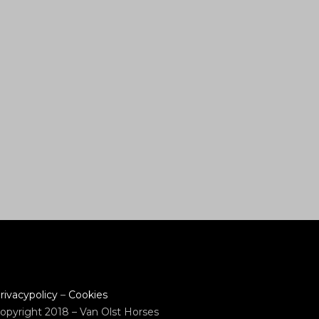
rivacypolicy
–
Cookies
opyright 2018 – Van Olst Horses