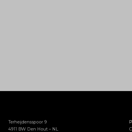
Terheijdensspoor 9
P
4911 BW Den Hout – NL
C