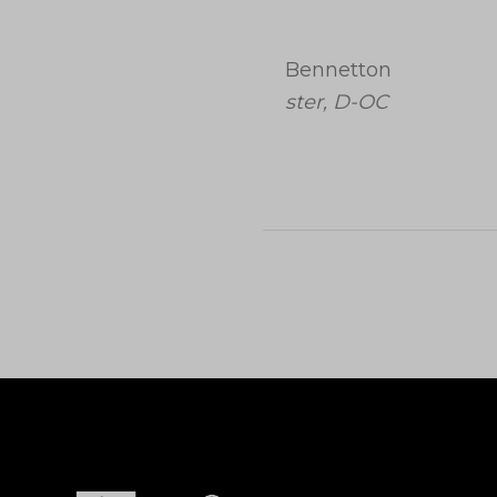
Bennetton
ster, D-OC