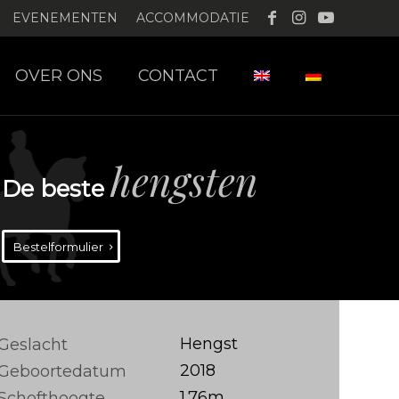
EVENEMENTEN
ACCOMMODATIE
OVER ONS
CONTACT
hengsten
De beste
Bestelformulier
Hengst
Geslacht
2018
Geboortedatum
1.76m
Schofthoogte