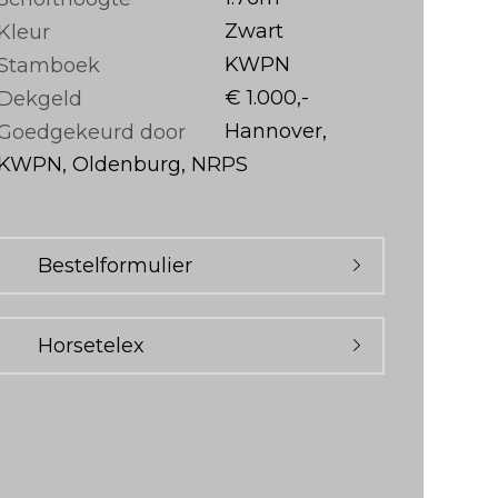
Zwart
Kleur
KWPN
Stamboek
€ 1.000,-
Dekgeld
Hannover,
Goedgekeurd door
KWPN, Oldenburg, NRPS
Bestelformulier
Horsetelex