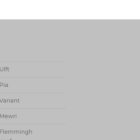
Ulft
Pia
Variant
Mewri
Flemmingh