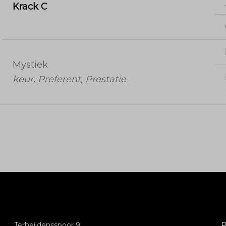
Krack C
Mystiek
keur, Preferent, Prestatie
Terheijdensspoor 9
P