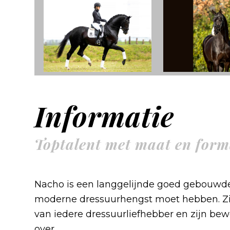
Informatie
Toptalent met maat en forma
Nacho is een langgelijnde goed gebouwde 
moderne dressuurhengst moet hebben. Zij
van iedere dressuurliefhebber en zijn b
over.