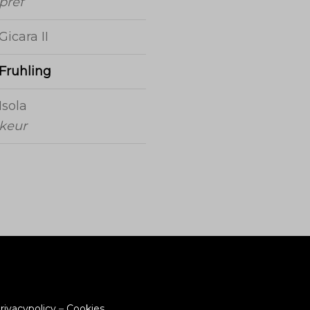
pref
Gicara II
Fruhling
Isola
keur
rivacypolicy
–
Cookies