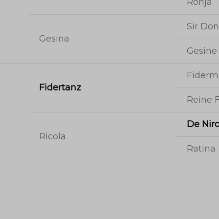
Ronja
Sir Don
Gesina
Gesine
Fider
Fidertanz
Reine 
De Nir
Ricola
Ratina