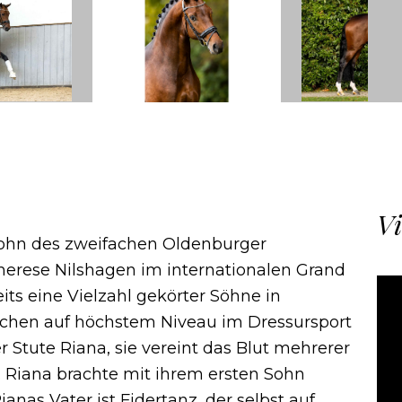
Vi
Sohn des zweifachen Oldenburger
herese Nilshagen im internationalen Grand
its eine Vielzahl gekörter Söhne in
hen auf höchstem Niveau im Dressursport
r Stute Riana, sie vereint das Blut mehrerer
. Riana brachte mit ihrem ersten Sohn
anas Vater ist Fidertanz, der selbst auf