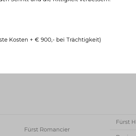
te Kosten + € 900,- bei Trächtigkeit)
Fürst H
Fürst Romancier