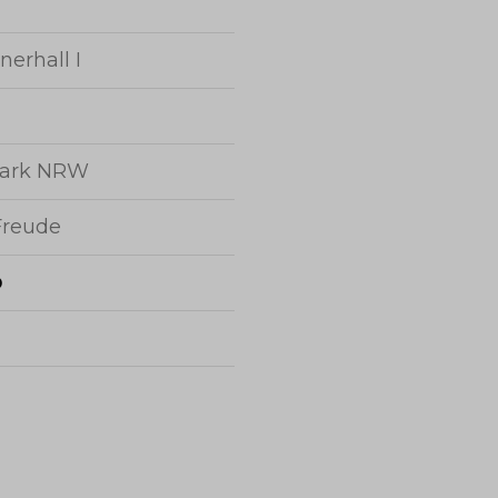
nerhall I
mark NRW
Freude
o