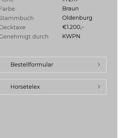
Braun
Farbe
Oldenburg
Stammbuch
€1.200,-
Decktaxe
KWPN
Genehmigt durch
Bestellformular
Horsetelex