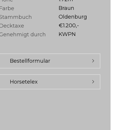
Braun
Farbe
Oldenburg
Stammbuch
€1.200,-
Decktaxe
KWPN
Genehmigt durch
Bestellformular
Horsetelex