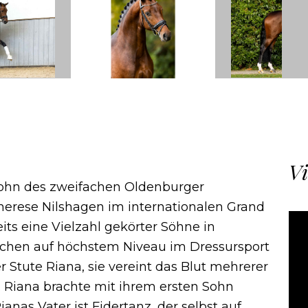
Vi
Sohn des zweifachen Oldenburger
herese Nilshagen im internationalen Grand
its eine Vielzahl gekörter Söhne in
hen auf höchstem Niveau im Dressursport
r Stute Riana, sie vereint das Blut mehrerer
. Riana brachte mit ihrem ersten Sohn
anas Vater ist Fidertanz, der selbst auf