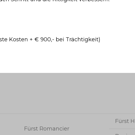
te Kosten + € 900,- bei Trächtigkeit)
Fürst H
Fürst Romancier