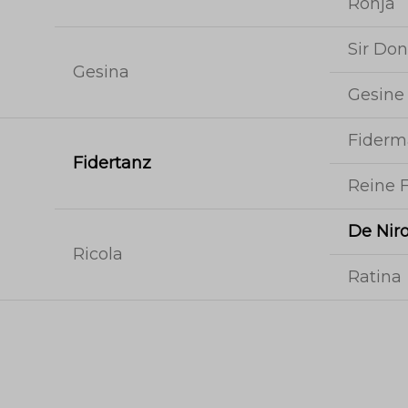
Ronja
Sir Don
Gesina
Gesine
Fider
Fidertanz
Reine 
De Nir
Ricola
Ratina