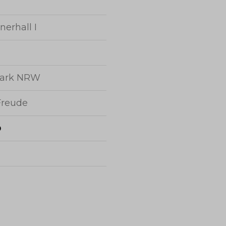
nerhall I
mark NRW
Freude
o