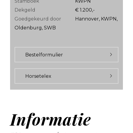
Stamboek
KWPN
Dekgeld
€ 1.200,-
Goedgekeurd door
Hannover, KWPN,
Oldenburg, SWB
Bestelformulier
Horsetelex
Informatie