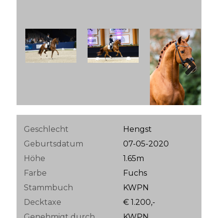
Next
Geschlecht
Hengst
Geburtsdatum
07-05-2020
Höhe
1.65m
Farbe
Fuchs
Stammbuch
KWPN
Decktaxe
€ 1.200,-
Genehmigt durch
KWPN