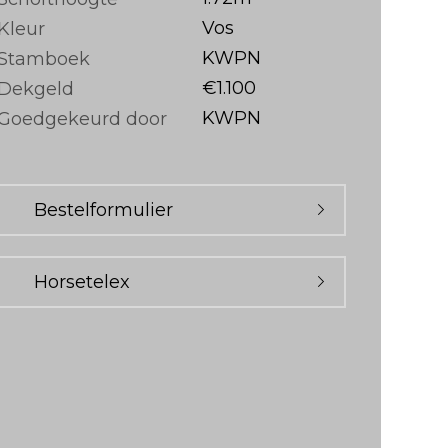
Vos
Kleur
KWPN
Stamboek
€1.100
Dekgeld
KWPN
Goedgekeurd door
Bestelformulier
Horsetelex