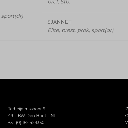
pref, Stb.
 sport(dr)
SJANNET
Elite, prest, prok, sport(dr)
Terheijdensspoor 9
P
4911 BW Den Hout – NL
C
+31 (0) 162 429360
W