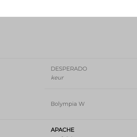
DESPERADO
keur
Bolympia W
APACHE