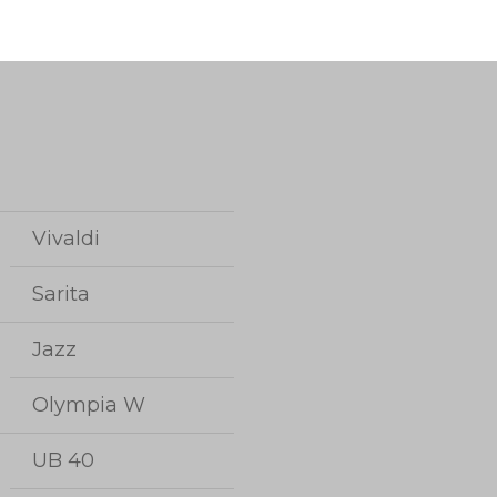
Vivaldi
Sarita
Jazz
Olympia W
UB 40