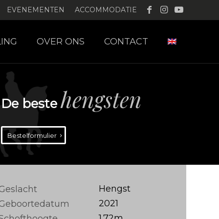
EVENEMENTEN
ACCOMMODATIE
LING
OVER ONS
CONTACT
hengsten
De beste
Bestelformulier
Hengst
Geslacht
2021
Geboortedatum
1.72m
Schofthoogte