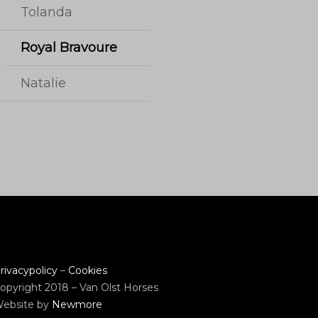
Tolanda
Royal Bravoure
Natalie
rivacypolicy
–
Cookies
opyright 2018 – Van Olst Horses
ebsite by
Newmore