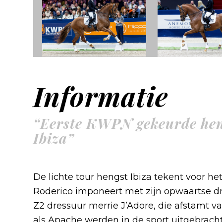
Informatie
“Eerste KWPN gekeurde hen
Ibiza”
De lichte tour hengst Ibiza tekent voor h
Roderico imponeert met zijn opwaartse d
Z2 dressuur merrie J’Adore, die afstamt v
als Apache werden in de sport uitgebrach