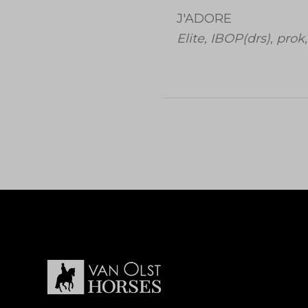
J'ADORE
Elite, IBOP(drs), prok,