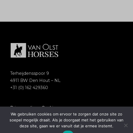
Terheijdensspoor 9
4911 BW Den Hout – NL
+31 (0) 162 429360
Privacypolicy
–
Cookies
We gebruiken cookies om ervoor te zorgen dat onze site zo
Copyright 2018 – Van Olst Horses
soepel mogelijk draait. Als je doorgaat met het gebruiken van
Website by
Newmore
deze site, gaan we er vanuit dat je ermee instemt.