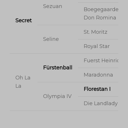
Sezuan
Boegegaardens
Don Romina
Secret
St. Moritz
Seline
Royal Star
Fuerst Heinrich
Fürstenball
Maradonna
Oh La
La
Florestan I
Olympia IV
Die Landlady