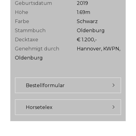
Geburtsdatum
2019
Höhe
1.69m
Farbe
Schwarz
Stammbuch
Oldenburg
Decktaxe
€ 1.200,-
Genehmigt durch
Hannover, KWPN,
Oldenburg
Bestellformular
Horsetelex