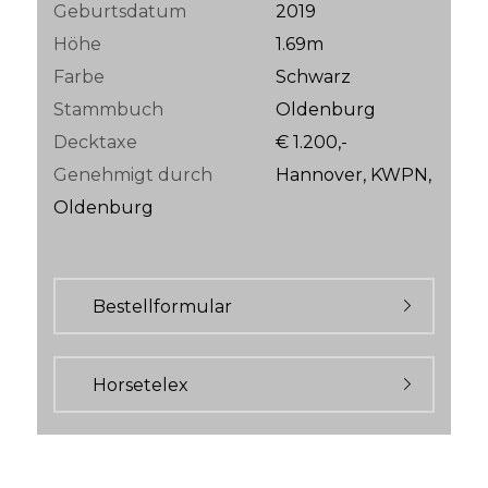
Geburtsdatum
2019
Höhe
1.69m
Farbe
Schwarz
Stammbuch
Oldenburg
Decktaxe
€ 1.200,-
Genehmigt durch
Hannover, KWPN,
Oldenburg
Bestellformular
Horsetelex