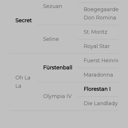
Sezuan
Boegegaardens
Don Romina
Secret
St. Moritz
Seline
Royal Star
Fuerst Heinrich
Fürstenball
Maradonna
Oh La
La
Florestan I
Olympia IV
Die Landlady