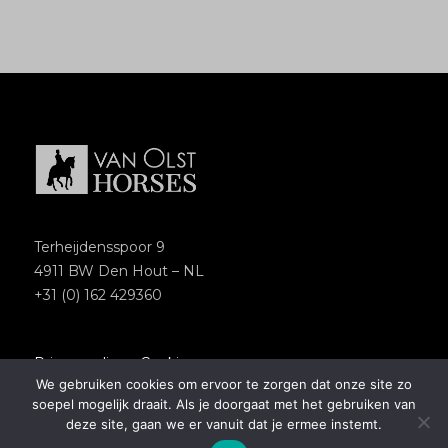
Terheijdensspoor 9
4911 BW Den Hout – NL
+31 (0) 162 429360
Privacypolicy
–
Cookies
We gebruiken cookies om ervoor te zorgen dat onze site zo
Copyright 2018 – Van Olst Horses
soepel mogelijk draait. Als je doorgaat met het gebruiken van
Website by
Newmore
deze site, gaan we er vanuit dat je ermee instemt.