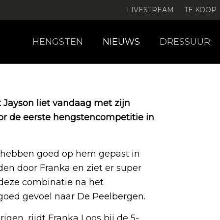
LIVESTREAM
TE KOOP
HENGSTEN
NIEUWS
DRESSUUR
ayson liet vandaag met zijn
or de eerste hengstencompetitie in
 hebben goed op hem gepast in
jden door Franka en ziet er super
r deze combinatie na het
goed gevoel naar De Peelbergen.
igen, rijdt Franka Loos bij de 5-