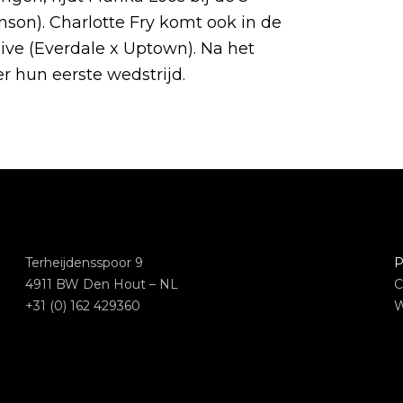
nson). Charlotte Fry komt ook in de
sive (Everdale x Uptown). Na het
 hun eerste wedstrijd.
Terheijdensspoor 9
P
4911 BW Den Hout – NL
C
+31 (0) 162 429360
W