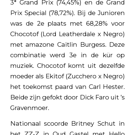
3* Grand Prix (74,45%) en de Grand
Prix Special (78,72%). Bij de Junioren
was de 2e plaats met 68,28% voor
Chocotof (Lord Leatherdale x Negro)
met amazone Caitlin Burgess. Deze
combinatie werd 3e in de kür op
muziek. Chocotof komt uit dezelfde
moeder als Ekitof (Zucchero x Negro)
het toekomst paard van Carl Hester.
Beide zijn gefokt door Dick Faro uit ’s
Gravenmoer.
Nationaal scoorde Britney Schut in
het ZZ-Z in Oud Gastel met Hello