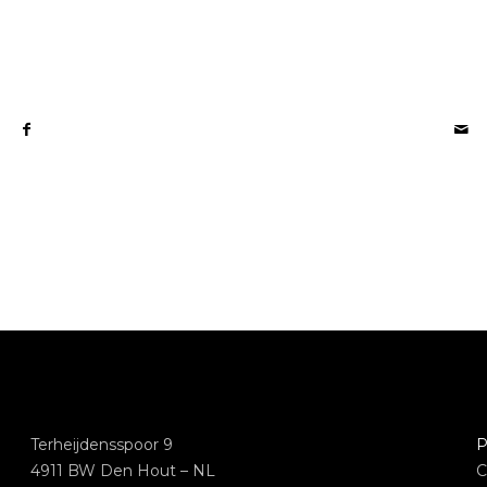
Terheijdensspoor 9
P
4911 BW Den Hout – NL
C