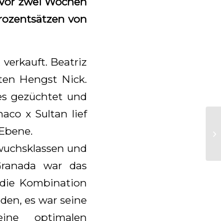
 Vor zwei Wochen
Prozentsätzen von
 verkauft. Beatriz
ten Hengst Nick.
es gezüchtet und
aco x Sultan lief
-Ebene.
wuchsklassen und
Granada war das
g die Kombination
eden, es war seine
ine optimalen