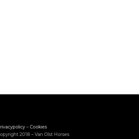
rivacypolicy
–
Cookies
opyright 2018 – Van Olst Horses