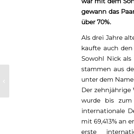
war mit dem Soh
gewann das Paar 
über 70%.
Als drei Jahre al
kaufte auch den
Sowohl Nick als
stammen aus der 
Van Olst Sales-stuten
unter dem Namen 
in IBOP Turnhout
Der zehnjährige
wurde bis zum 
internationale D
mit 69,413% an er
erste intern