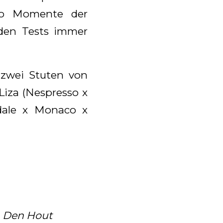
lso Momente der
n den Tests immer
9 zwei Stuten von
Liza (Nespresso x
dale x Monaco x
, Den Hout