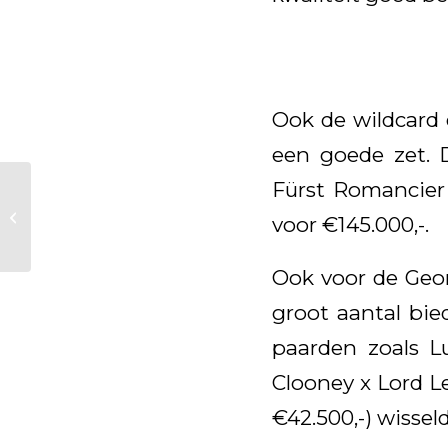
Ook de wildcard 
een goede zet. 
Fürst Romancier
Ontzettend veel
belangstelling voor
voor €145.000,-.
presentatie Van Olst
Sales
Ook voor de Geor
groot aantal bie
paarden zoals Lu
Clooney x Lord Le
€42.500,-) wissel