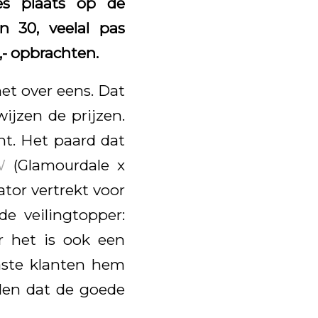
s plaats op de
 30, veelal pas
- opbrachten.
het over eens. Dat
jzen de prijzen.
ht. Het paard dat
W
(Glamourdale x
tor vertrekt voor
de veilingtopper:
r het is ook een
vaste klanten hem
len dat de goede