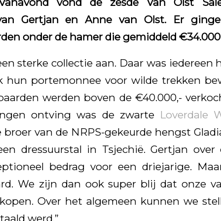
navond vond de zesde Van Olst Sale
an Gertjan en Anne van Olst. Er gingen
den onder de hamer die gemiddeld €34.000,
en sterke collectie aan. Daar was iedereen 
 hun portemonnee voor wilde trekken bewi
 paarden werden boven de €40.000,- verkoc
ingen ontving was de zwarte
Loverdale 
e broer van de NRPS-gekeurde hengst Gladia
een dressuurstal in Tsjechië. Gertjan over 
eptioneel bedrag voor een driejarige. Maa
rd. We zijn dan ook super blij dat onze 
open. Over het algemeen kunnen we stel
taald werd.”