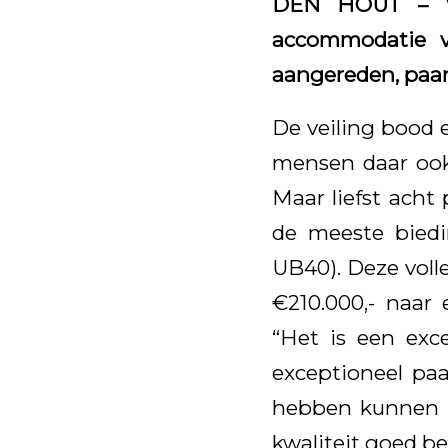
DEN HOUT – Va
accommodatie v
aangereden, paar
De veiling bood e
mensen daar ook
Maar liefst acht
de meeste bied
UB40). Deze voll
€210.000,- naar 
“Het is een exc
exceptioneel paa
hebben kunnen k
kwaliteit goed be