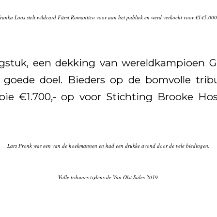
ranka Loos stelt wildcard Fürst Romantico voor aan het publiek en werd verkocht voor €145.000
ingstuk, een dekking van wereldkampioen G
t goede doel. Bieders op de bomvolle trib
ie €1.700,- op voor Stichting Brooke Hosp
Lars Pronk was een van de hoekmannen en had een drukke avond door de vele biedingen.
Volle tribunes tijdens de Van Olst Sales 2019.