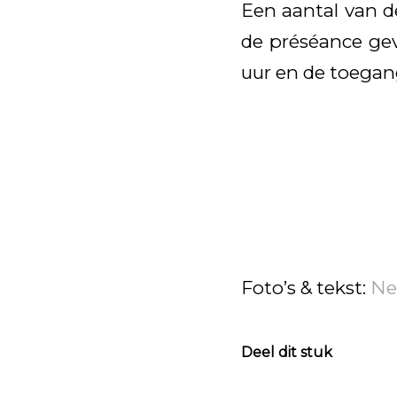
Een aantal van d
de préséance gev
uur en de toegang
Foto’s & tekst:
Ne
Deel dit stuk