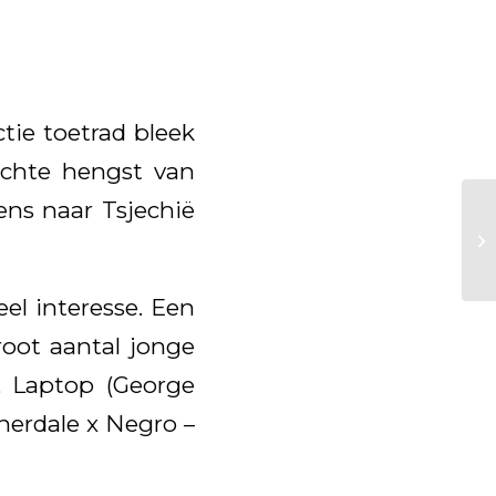
tie toetrad bleek
achte hengst van
ns naar Tsjechië
el interesse. Een
root aantal jonge
), Laptop (George
therdale x Negro –