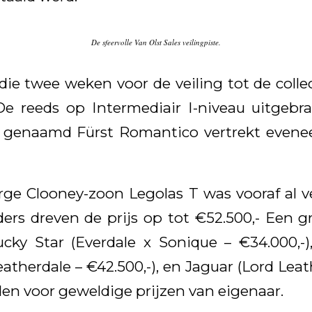
De sfeervolle Van Olst Sales veilingpiste.
die twee weken voor de veiling tot de collec
De reeds op Intermediair I-niveau uitgebr
 genaamd Fürst Romantico vertrekt evenee
ge Clooney-zoon Legolas T was vooraf al ve
ders dreven de prijs op tot €52.500,- Een g
cky Star (Everdale x Sonique – €34.000,-
atherdale – €42.500,-), en Jaguar (Lord Lea
den voor geweldige prijzen van eigenaar.