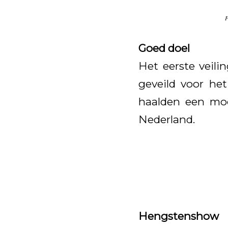
F
Goed doel
Het eerste veil
geveild voor he
haalden een moo
Nederland.
Hengstenshow