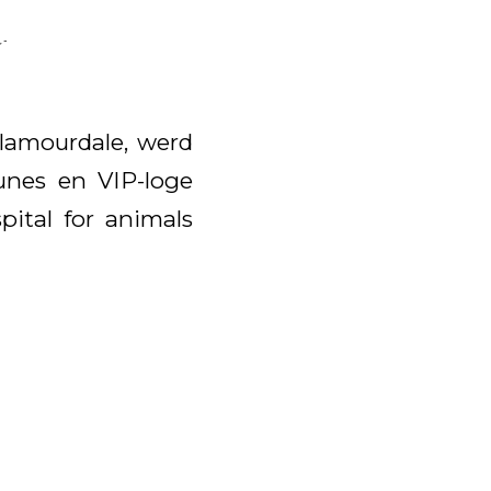
,-
lamourdale, werd
unes en VIP-loge
ital for animals