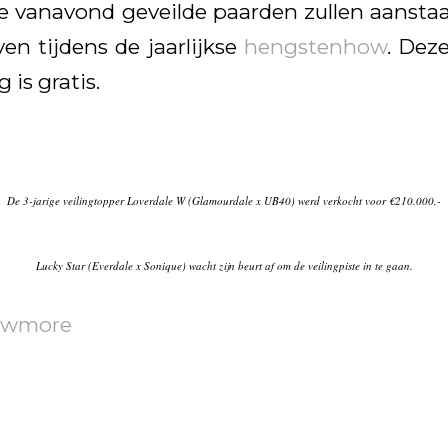
e vanavond geveilde paarden zullen aanst
en tijdens de jaarlijkse
hengstenhow
. Dez
 is gratis.
De 3-jarige veilingtopper Loverdale W (Glamourdale x UB40) werd verkocht voor €210.000,-
Lucky Star (Everdale x Sonique) wacht zijn beurt af om de veilingpiste in te gaan.
wmore