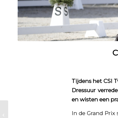
C
Tijdens het CSI 
Dressuur verred
en wisten een pr
Everdale-zoon wint
In de Grand Prix
Subli-Cup Schijndel