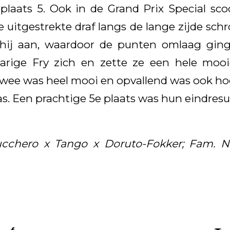
 plaats 5. Ook in de Grand Prix Special sc
e uitgestrekte draf langs de lange zijde sch
hij aan, waardoor de punten omlaag gin
jarige Fry zich en zette ze een hele mooi
twee was heel mooi en opvallend was ook hoe
s. Een prachtige 5e plaats was hun eindresul
cchero x Tango x Doruto-Fokker; Fam. N