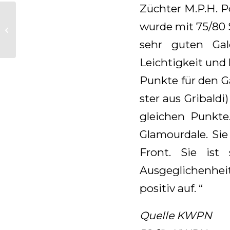
Züchter M.P.H. P
Everdale Tochter
wurde mit 75/80 
Champion CK
Utrecht
sehr guten Gal
Leichtigkeit und 
Punkte für den G
ster aus Gribald
gleichen Punkte
Glamourdale. Sie
Front. Sie ist
Ausgeglichenheit
positiv auf. “
Quelle KWPN