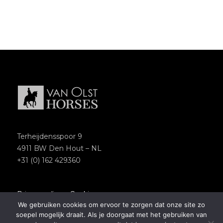
Terheijdensspoor 9
4911 BW Den Hout – NL
+31 (0) 162 429360
Privacypolicy
–
Cookies
We gebruiken cookies om ervoor te zorgen dat onze site zo
Copyright 2018 – Van Olst Horses
soepel mogelijk draait. Als je doorgaat met het gebruiken van
Website by
Newmore