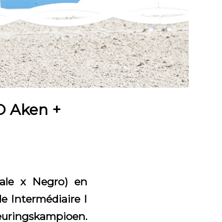
O Aken +
dale x Negro) en
e Intermédiaire I
euringskampioen.