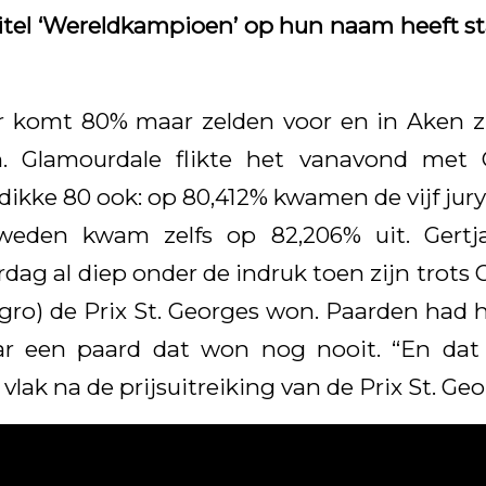
itel ‘Wereldkampioen’ op hun naam heeft sta
r komt 80% maar zelden voor en in Aken z
n. Glamourdale flikte het vanavond met 
dikke 80 ook: op 80,412% kwamen de vijf ju
weden kwam zelfs op 82,206% uit. Gertj
dag al diep onder de indruk toen zijn trots 
ro) de Prix St. Georges won. Paarden had hi
r een paard dat won nog nooit. “En dat 
j vlak na de prijsuitreiking van de Prix St. Geo