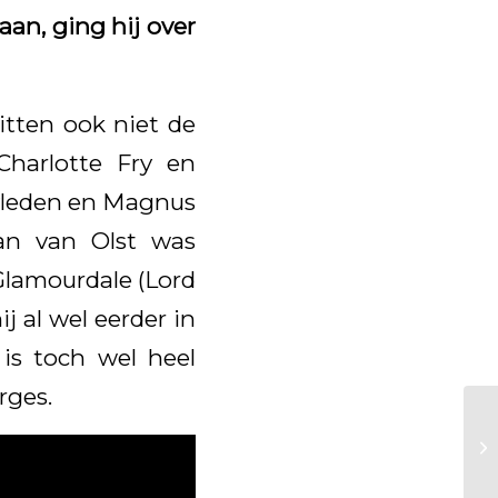
an, ging hij over
itten ook niet de
Charlotte Fry en
ryleden en Magnus
an van Olst was
Glamourdale (Lord
j al wel eerder in
is toch wel heel
rges.