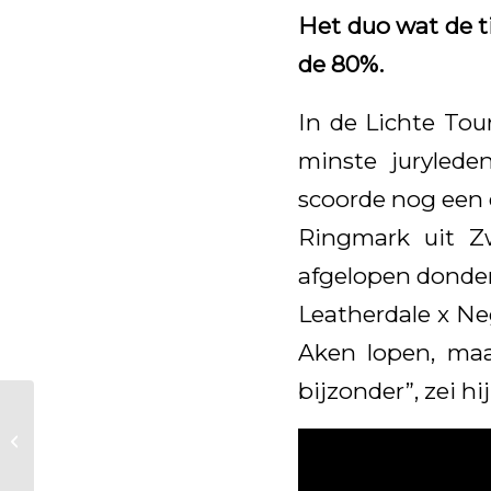
Het duo wat de t
de 80%.
In de Lichte Tou
minste jurylede
scoorde nog een 
Ringmark uit Z
afgelopen donder
Leatherdale x Neg
Aken lopen, maa
bijzonder”, zei hi
Kristal Tettie RW
(v.Everdale)
kampioen CK Tolbert