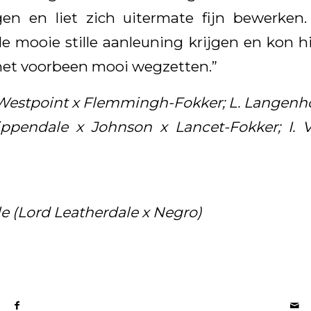
en en liet zich uitermate fijn bewerke
 mooie stille aanleuning krijgen en kon h
het voorbeen mooi wegzetten.”
x Westpoint x Flemmingh-Fokker; L. Langenh
ppendale x Johnson x Lancet-Fokker; I. 
e (Lord Leatherdale x Negro)