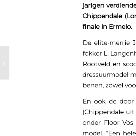
jarigen verdiend
Chippendale (Lor
finale in Ermelo.
De elite-merrie 
fokker L. Langen
Interessant artikel op
Rootveld en scoo
KWPN-site
dressuurmodel me
benen, zowel voor
En ook de door 
(Chippendale uit
onder Floor Vos
model. “Een hel