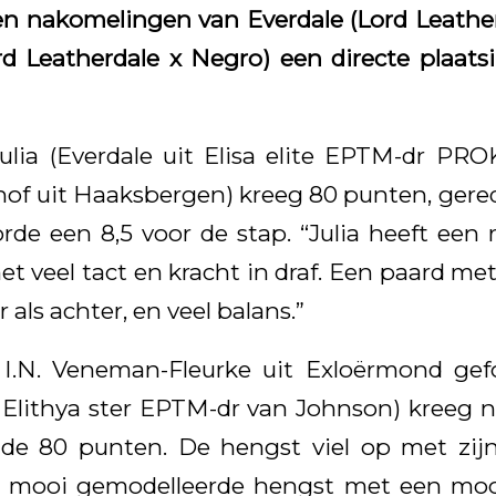
en nakomelingen van Everdale (Lord Leathe
d Leatherdale x Negro) een directe plaats
Julia (Everdale uit Elisa elite EPTM-dr PR
hof uit Haaksbergen) kreeg 80 punten, ger
rde een 8,5 voor de stap. “Julia heeft een 
t veel tact en kracht in draf. Een paard met
 als achter, en veel balans.”
I.N. Veneman-Fleurke uit Exloërmond ge
 Elithya ster EPTM-dr van Johnson) kreeg na
 de 80 punten. De hengst viel op met zij
e mooi gemodelleerde hengst met een mooi 