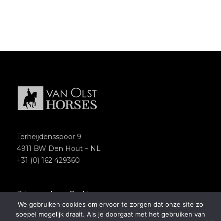
Terheijdensspoor 9
4911 BW Den Hout – NL
+31 (0) 162 429360
Privacypolicy
–
Cookies
We gebruiken cookies om ervoor te zorgen dat onze site zo
Copyright 2018 – Van Olst Horses
soepel mogelijk draait. Als je doorgaat met het gebruiken van
Website by
Newmore