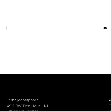
Terheijdensspoor 9
P
4911 BW Den Hout – NL
C