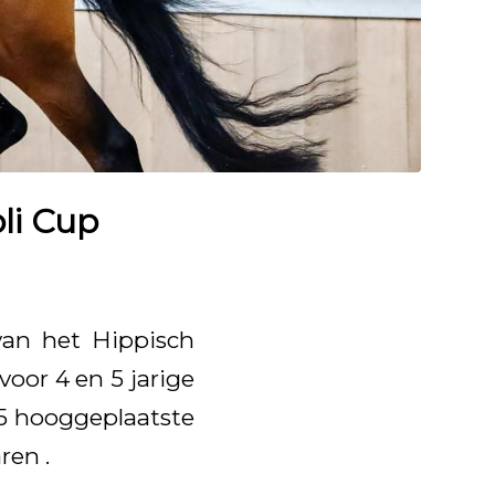
li Cup
van het Hippisch
oor 4 en 5 jarige
15 hooggeplaatste
ren .