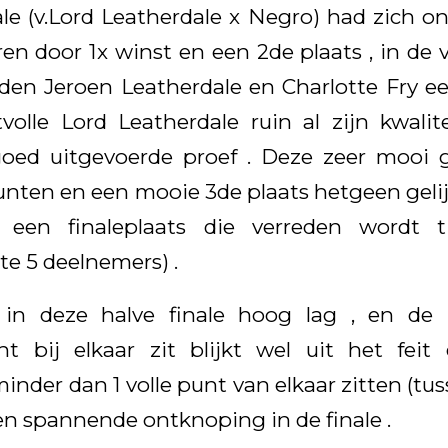
le (v.Lord Leatherdale x Negro) had zich on
en door 1x winst en een 2de plaats , in de 
nden Jeroen Leatherdale en Charlotte Fry e
volle Lord Leatherdale ruin al zijn kwalite
goed uitgevoerde proef . Deze zeer mooi 
unten en een mooie 3de plaats hetgeen gelijk
 een finaleplaats die verreden wordt t
e 5 deelnemers) .
in deze halve finale hoog lag , en de 
ht bij elkaar zit blijkt wel uit het feit
nder dan 1 volle punt van elkaar zitten (tuss
en spannende ontknoping in de finale .