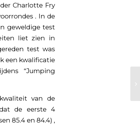
der Charlotte Fry
voorrondes . In de
en geweldige test
iten liet zien in
gereden test was
 een kwalificatie
ijdens “Jumping
kwaliteit van de
 dat de eerste 4
en 85.4 en 84.4) ,