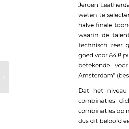
Jeroen Leatherda
weten te selecter
halve finale too
waarin de talent
technisch zeer 
goed voor 84.8 p
betekende voor
Super prestatie van
Amsterdam” (best
Kjento
Dat het niveau 
combinaties dic
combinaties op mi
dus dit beloofd e