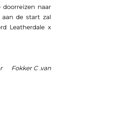
e doorreizen naar
aan de start zal
ord Leatherdale x
or Fokker C .van