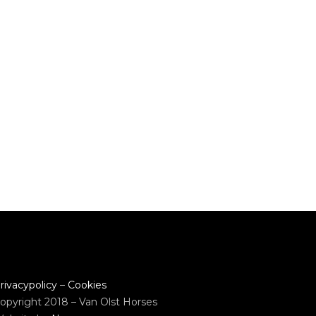
rivacypolicy
–
Cookies
opyright 2018 – Van Olst Horses