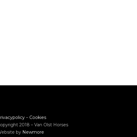
rivacypolicy
–
Cookies
opyright 2018 – Van Olst Horses
ebsite by
Newmore