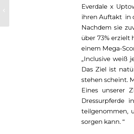
Hochstergebnisse
Everdale x Upto
Stutenleistungsprüfung
fur Glamourdalse und
ihren Auftakt in 
Negro Tochter
Nachdem sie zuv
über 73% erzielt 
einem Mega-Score 
„Inclusive weiß 
Das Ziel ist nat
stehen scheint. M
Eines unserer Z
Dressurpferde 
teilgenommen, un
sorgen kann. “