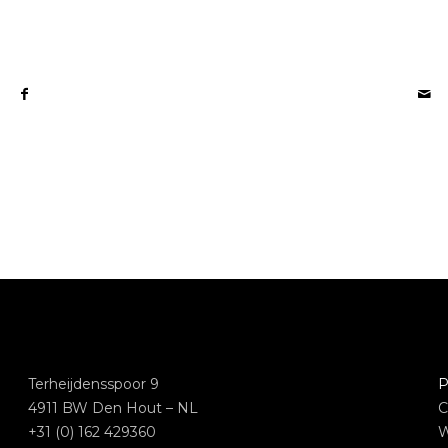
Terheijdensspoor 9
P
4911 BW Den Hout – NL
C
+31 (0) 162 429360
W