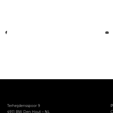
Terheijdensspoor 9
P
4911 BW Den Hout – NL
C