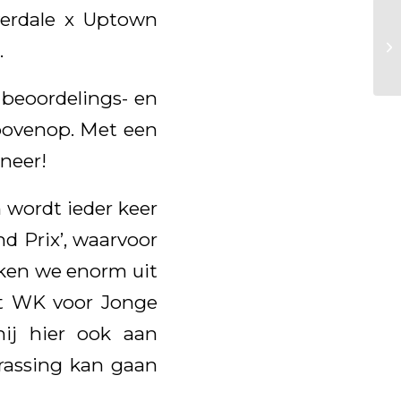
verdale x Uptown
.
 beoordelings- en
bovenop. Met een
neer!
 wordt ieder keer
and Prix’, waarvoor
ijken we enorm uit
et WK voor Jonge
hij hier ook aan
rassing kan gaan