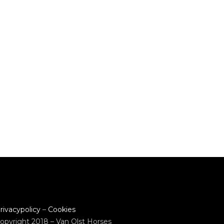
rivacypolicy
–
Cookies
opyright 2018 – Van Olst Horses