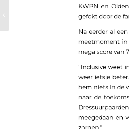
KWPN en Oldenbu
Charlotte Fry en
Chippendale door
gefokt door de fam
de 76% in Inter II
debuut: “Geen
Na eerder al een
zwakke...
meetmoment in B
mega score van 7
“Inclusive weet 
weer ietsje beter.
hem niets in de w
naar de toekoms
Dressuurpaarden
meegedaan en we
zorgen.”