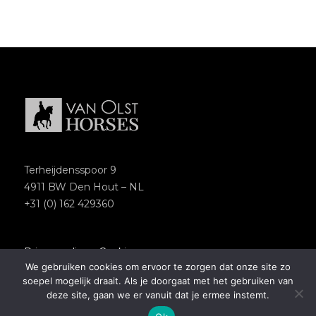
Terheijdensspoor 9
4911 BW Den Hout – NL
+31 (0) 162 429360
Privacypolicy
–
Cookies
We gebruiken cookies om ervoor te zorgen dat onze site zo
Copyright 2018 – Van Olst Horses
soepel mogelijk draait. Als je doorgaat met het gebruiken van
Website by
Newmore
deze site, gaan we er vanuit dat je ermee instemt.