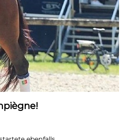
mpiègne!
startete ebenfalls