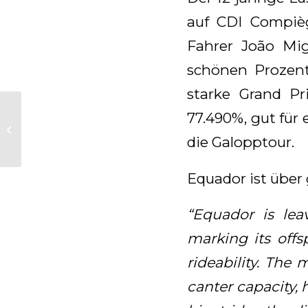
auf CDI Compiè
Fahrer João Mig
schönen Prozent
starke Grand Pr
Wederom
77.490%, gut für
geweldige afsluiting
van een geweldige
die Galopptour.
dag!
Equador ist über 
“Equador is lea
marking its offs
rideability. The
canter capacity,