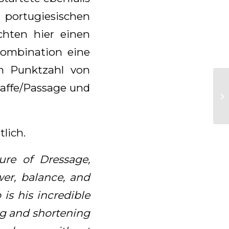
portugiesischen
chten hier einen
Kombination eine
en Punktzahl von
iaffe/Passage und
lich.
ure of Dressage,
wer, balance, and
is his incredible
ng and shortening