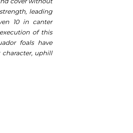
ound cover without
 strength, leading
ven 10 in canter
execution of this
uador foals have
 character, uphill