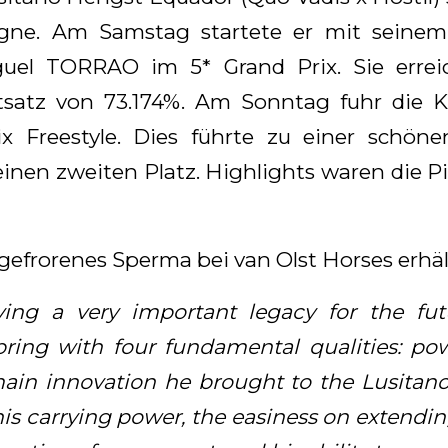
gne. Am Samstag startete er mit seinem 
uel TORRAO im 5* Grand Prix. Sie errei
satz von 73.174%. Am Sonntag fuhr die 
ix Freestyle. Dies führte zu einer schön
 einen zweiten Platz. Highlights waren die P
gefrorenes Sperma bei van Olst Horses erhält
ving a very important legacy for the fut
pring with four fundamental qualities: po
 main innovation he brought to the Lusitano 
 his carrying power, the easiness on extendi