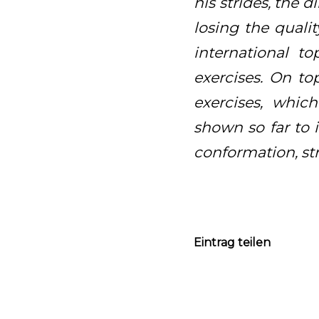
his strides, the 
losing the qualit
international t
exercises. On to
exercises, whic
shown so far to i
conformation, st
Eintrag teilen