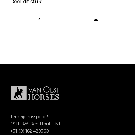
Deel dit stuk
Terheijdensspoor 9
4911 BW Den Hout – NL
+31 (0) 162 429360