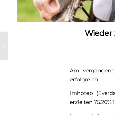
Wieder 
Interview mit
Charlotte Fry im
Hoefslag Dressur
Magazine
Am vergangene
erfolgreich.
Imhotep (Everda
erzielten 75.26% i