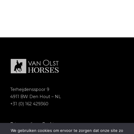
Terheijdensspoor 9
4911 BW Den Hout – NL
+31 (0) 162 429360
Privacypolicy
–
Cookies
We gebruiken cookies om ervoor te zorgen dat onze site zo
Copyright 2018 – Van Olst Horses