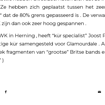
 Ze hebben zich geplaatst tussen het zeer
“ dat de 80% grens gepasseerd is . De verw
ijn dan ook zeer hoog gespannen .
WK in Herning , heeft “kür specialist” Joos
tige kür samengesteld voor Glamourdale .
k fragmenten van “grootse” Britse bands en
 )