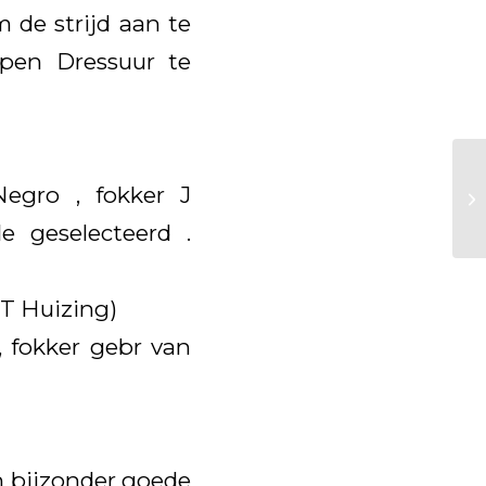
de strijd aan te
pen Dressuur te
Negro , fokker J
e geselecteerd .
 T Huizing)
, fokker gebr van
n bijzonder goede