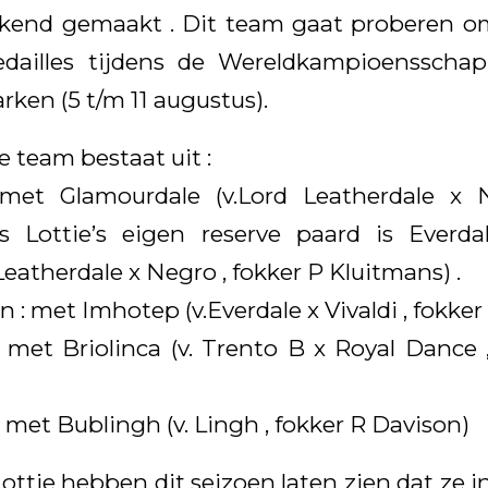
kend gemaakt . Dit team gaat proberen om 
ailles tijdens de Wereldkampioensschap
rken (
5 t/m 11
augustus).
 team bestaat uit :
 met Glamourdale (v.Lord Leatherdale x 
s Lottie’s eigen reserve paard is Everdal
 Leatherdale x Negro , fokker P Kluitmans) .
n : met Imhotep (v.Everdale x Vivaldi , fokker
 met Briolinca (v. Trento B x Royal Dance 
 met Bublingh (v. Lingh , fokker R Davison)
ottie hebben dit seizoen laten zien dat ze i