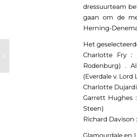
dressuurteam be
gaan om de med
Herning-Denema
Het geselecteerde
Glamourdale tijdelijk
Charlotte Fry :
uit dekdienst
Rodenburg) . Al
(Everdale v. Lord
Charlotte Dujardi
Garrett Hughes :
Steen)
Richard Davison :
Glamourdale en L