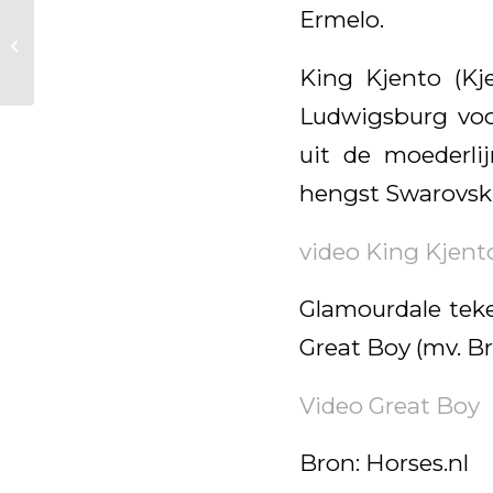
Ermelo.
Kjento prolongeert
titel in Ermelo!
King Kjento (Kje
Ludwigsburg voo
uit de moederl
hengst Swarovski
video King Kjent
Glamourdale teke
Great Boy (mv. Br
Video Great Boy
Bron: Horses.nl