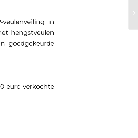
-veulenveiling in
het hengstveulen
en goedgekeurde
00 euro verkochte