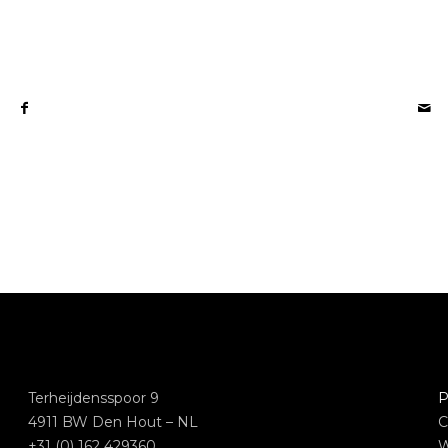
Terheijdensspoor 9
P
4911 BW Den Hout – NL
C
+31 (0) 162 429360
W