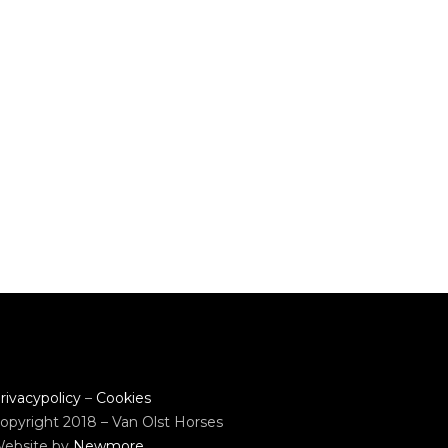
rivacypolicy
–
Cookies
opyright 2018 – Van Olst Horses
ebsite by
Newmore