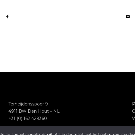
Terheijdensspoor 9
P
4911 BW Den Hout – NL
C
+31 (0) 162 429360
W
e zo soepel mogelijk draait. Als je doorgaat met het gebruiken van dez