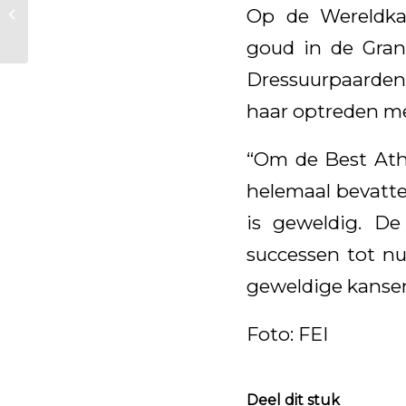
Op de Wereldka
Dressage Talents
Oosteind
goud in de Gran
Dressuurpaarde
haar optreden me
“Om de Best Athl
helemaal bevatte
is geweldig. D
successen tot nu
geweldige kansen
Foto: FEI
Deel dit stuk