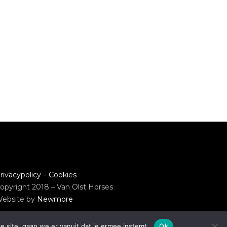
rivacypolicy
–
Cookies
opyright 2018 – Van Olst Horses
ebsite by
Newmore
e site, gaan we er vanuit dat je ermee instemt.
Ok