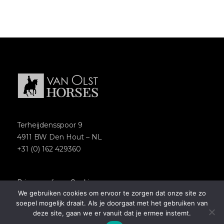
Terheijdensspoor 9
4911 BW Den Hout – NL
+31 (0) 162 429360
Privacypolicy
–
Cookies
We gebruiken cookies om ervoor te zorgen dat onze site zo
Copyright 2018 – Van Olst Horses
soepel mogelijk draait. Als je doorgaat met het gebruiken van
Website by
Newmore
deze site, gaan we er vanuit dat je ermee instemt.