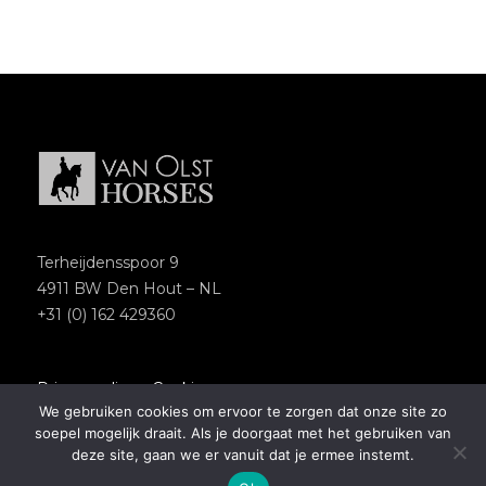
Terheijdensspoor 9
4911 BW Den Hout – NL
+31 (0) 162 429360
Privacypolicy
–
Cookies
We gebruiken cookies om ervoor te zorgen dat onze site zo
Copyright 2018 – Van Olst Horses
soepel mogelijk draait. Als je doorgaat met het gebruiken van
Website by
Newmore
deze site, gaan we er vanuit dat je ermee instemt.