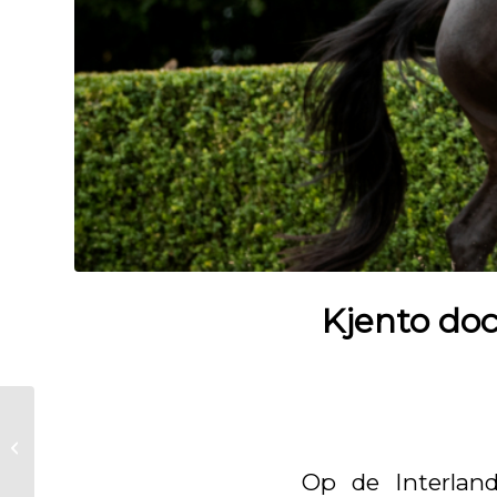
Kjento do
Kjento dochter wint
Kalfsbeek Bokaal op
VWF Dressuur
Op de Interland