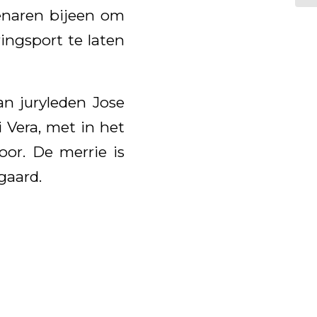
enaren bijeen om
ingsport te laten
n juryleden Jose
 Vera, met in het
or. De merrie is
gaard.