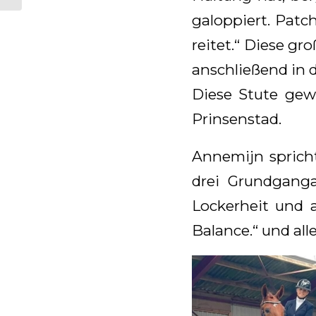
Competition...
galoppiert. Patch
reitet.“ Diese g
anschließend in 
Diese Stute ge
Prinsenstad.
Annemijn spricht
drei Grundgangar
Lockerheit und a
Balance.“ und all