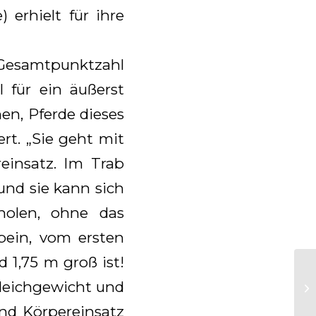
 erhielt für ihre
e Gesamtpunktzahl
 für ein äußerst
en, Pferde dieses
rt. „Sie geht mit
einsatz. Im Trab
und sie kann sich
holen, ohne das
rbein, vom ersten
d 1,75 m groß ist!
Gleichgewicht und
und Körpereinsatz