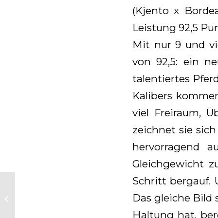
(Kjento x Bordea
Leistung 92,5 Pu
Mit nur 9 und vi
von 92,5: ein n
talentiertes Pfe
Kalibers kommen 
viel Freiraum, 
zeichnet sie sic
hervorragend a
Gleichgewicht zu
Schritt bergauf. 
Nalegro gewinnt den
zweiten Wettbewerb
Das gleiche Bild
der Anemone Horse
Haltung hat, ber
Trucks Stallion