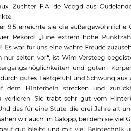
ux, Züchter F.A. de Voogd aus Oudelande)
nkte.
er 9,5 erreichte sie die außergewöhnlich
euer Rekord! „Eine extrem hohe Punktzahl
rd! Es war für uns eine wahre Freude zuzuseh
nur selten vor“, ist Wim Versteeg begeiste
Übergangsmöglichkeiten und gutem Körper
h durch gutes Taktgefühl und Schwung aus 
uf dem Hinterbein strecken und zurück
 verlieren. Sie trabt sehr gut vom Hinte
Und das für eine Stute, die drei Jahre alt un
 sahen wir auch im Galopp, bei dem sie viel 
gauf gut bleibt und mit viel Beintechnik 