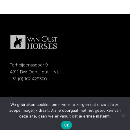
Terheijdensspoor 9
4911 BW Den Hout – NL
+31 (0) 162 429360
Privacypolicy
–
Cookies
We gebruiken cookies om ervoor te zorgen dat onze site zo
Copyright 2018 – Van Olst Horses
soepel mogelijk draait. Als je doorgaat met het gebruiken van
Website by
Newmore
deze site, gaan we er vanuit dat je ermee instemt.
Ok