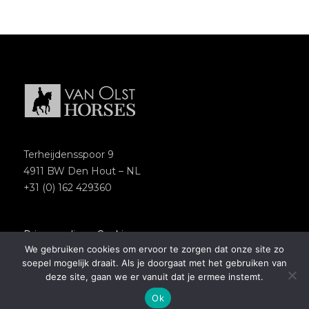
Terheijdensspoor 9
4911 BW Den Hout – NL
+31 (0) 162 429360
Privacypolicy
–
Cookies
We gebruiken cookies om ervoor te zorgen dat onze site zo
Copyright 2018 – Van Olst Horses
soepel mogelijk draait. Als je doorgaat met het gebruiken van
Website by
Newmore
deze site, gaan we er vanuit dat je ermee instemt.
Ok