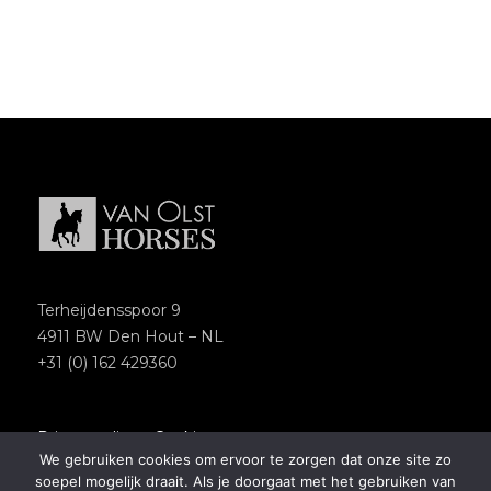
Terheijdensspoor 9
4911 BW Den Hout – NL
+31 (0) 162 429360
Privacypolicy
–
Cookies
We gebruiken cookies om ervoor te zorgen dat onze site zo
Copyright 2018 – Van Olst Horses
soepel mogelijk draait. Als je doorgaat met het gebruiken van
Website by
Newmore