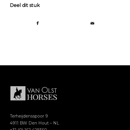
Deel dit stuk
Terheijdensspoor 9
4911 BW Den Hout – NL
+31 (0) 162 429360