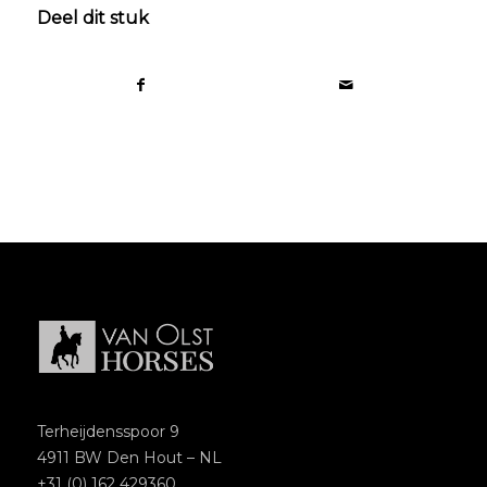
Deel dit stuk
Terheijdensspoor 9
4911 BW Den Hout – NL
+31 (0) 162 429360