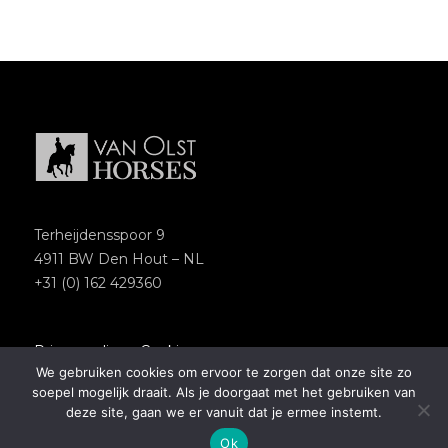
Terheijdensspoor 9
4911 BW Den Hout – NL
+31 (0) 162 429360
Privacypolicy
–
Cookies
We gebruiken cookies om ervoor te zorgen dat onze site zo
Copyright 2018 – Van Olst Horses
soepel mogelijk draait. Als je doorgaat met het gebruiken van
Website by
Newmore
deze site, gaan we er vanuit dat je ermee instemt.
Ok