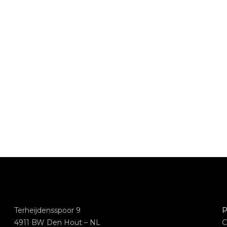
Terheijdensspoor 9
P
4911 BW Den Hout – NL
C