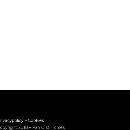
rivacypolicy
–
Cookies
opyright 2018 – Van Olst Horses