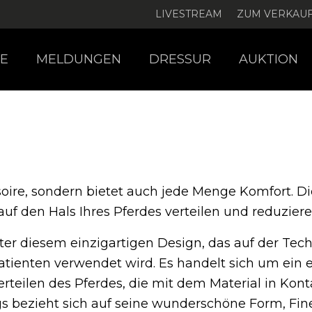
LIVESTREAM
ZUM VERKAU
E
MELDUNGEN
DRESSUR
AUKTION
ssoire, sondern bietet auch jede Menge Komfort.
Di
f den Hals Ihres Pferdes verteilen und reduzieren
r diesem einzigartigen Design, das auf der Techn
atienten verwendet wird.
Es handelt sich um ein e
rperteilen des Pferdes, die mit dem Material in Ko
 bezieht sich auf seine wunderschöne Form, Fi