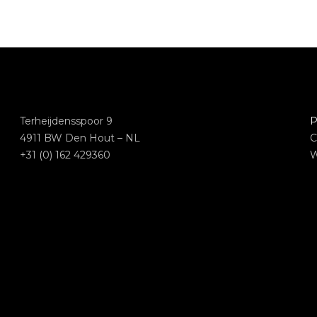
Terheijdensspoor 9
P
4911 BW Den Hout – NL
C
+31 (0) 162 429360
W