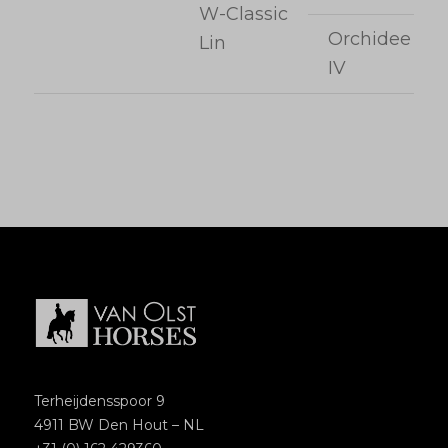
W-Classic
Orchidee
Lin
IV
Terheijdensspoor 9
4911 BW Den Hout – NL