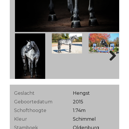
Next
Geslacht
Hengst
Geboortedatum
2015
Schofthoogte
1.74m
Kleur
Schimmel
Stamboek
Oldenburg