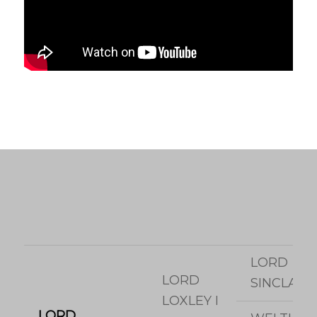
LORD
LORD
SINCLAIR I
LOXLEY I
LORD