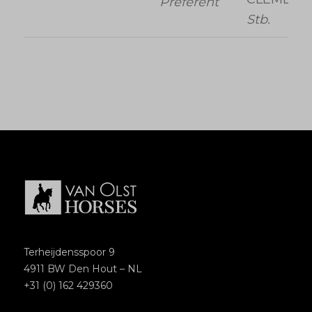
Preferent
Stb.
Terheijdensspoor 9
4911 BW Den Hout – NL
+31 (0) 162 429360