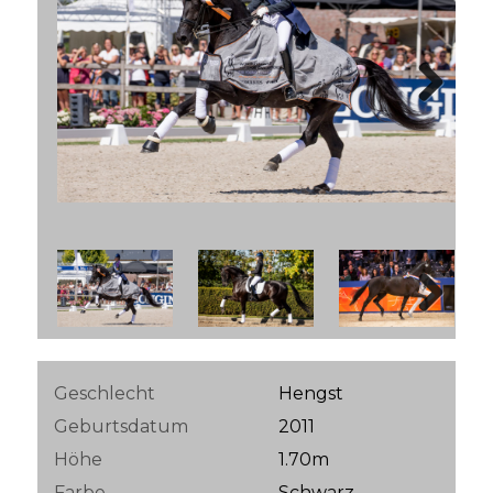
Next
Next
Geschlecht
Hengst
Geburtsdatum
2011
Höhe
1.70m
Farbe
Schwarz