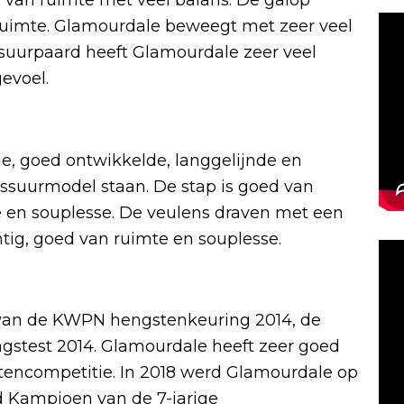
d van ruimte met veel balans. De galop
l ruimte. Glamourdale beweegt met zeer veel
ssuurpaard heeft Glamourdale zeer veel
gevoel.
e, goed ontwikkelde, langgelijnde en
ssuurmodel staan. De stap is goed van
e en souplesse. De veulens draven met een
tig, goed van ruimte en souplesse.
van de KWPN hengstenkeuring 2014, de
gstest 2014. Glamourdale heeft zeer goed
encompetitie. In 2018 werd Glamourdale op
d Kampioen van de 7-jarige