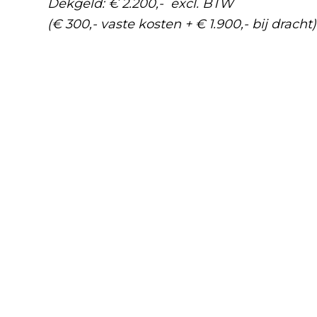
Dekgeld: € 2.200,- excl. BTW
(€ 300,- vaste kosten + € 1.900,- bij dracht)