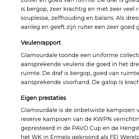
zuiver en goed van ruimte. De draf is goe
is bergop, zeer krachtig en met zeer vee
souplesse, zelfhouding en balans. Als dre
aanleg en geeft zijn ruiter een zeer goed 
Veulenrapport
Glamourdale toonde een uniforme collecti
aansprekende veulens die goed in het dre
ruimte. De draf is bergop, goed van ruimt
aansprekende voorhand. De galop is krach
Eigen prestaties
Glamourdale is de onbetwiste kampioen 
reserve kampioen van de KWPN verrichtin
gepresteerd in de PAVO Cup en de Hengst
het WK in Ermelo gekroond als FEI Werel