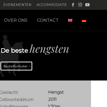
EVENEMENTEN
ACCOMMODATIE
OVER ONS
CONTACT
hengsten
De beste
Bestelformulier
Hengst
Geslacht
2011
Geboortedatum
1.70m
Schofthoogte