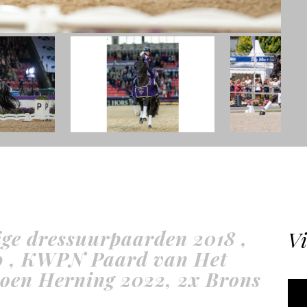
ge dressuurpaarden 2018 ,
Vi
 , KWPN Paard van Het
oen Herning 2022, 2x Brons