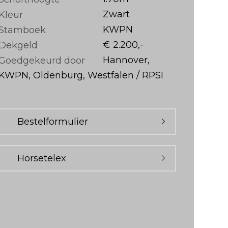
Zwart
Kleur
KWPN
Stamboek
€ 2.200,-
Dekgeld
Hannover,
Goedgekeurd door
KWPN, Oldenburg, Westfalen / RPSI
Bestelformulier
Horsetelex