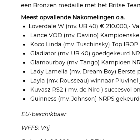
een Bronzen medaille met het Britse Tea
Meest opvallende Nakomelingen o.a.
Loverdale W (mv. UB 40) € 210.000,- Van
Lance VOD (mv. Davino) Kampioenske
Koco Linda (mv. Tuschinsky) Top IBOP 
Gladiator (mv. UB 40) goedgekeurd NR
Glamourboy (mv. Tango) Kampioen NR
Lady Lamelia (mv. Dream Boy) Eerste pl
Layla (mv. Rousseau) winnaar Pluvinel
Kuvasz RS2 ( mv. de Niro ) succesvol o
Guinness (mv. Johnson) NRPS gekeurd
EU-beschikbaar
WFFS: Vrij