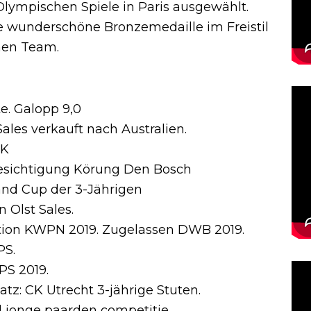
lympischen Spiele in Paris ausgewählt.
 wunderschöne Bronzemedaille im Freistil
hen Team.
e. Galopp 9,0
ales verkauft nach Australien.
MK
Besichtigung Körung Den Bosch
nd Cup der 3-Jährigen
 Olst Sales.
tion KWPN 2019. Zugelassen DWB 2019.
PS.
S 2019.
tz: CK Utrecht 3-jährige Stuten.
l jonge paarden competitie.