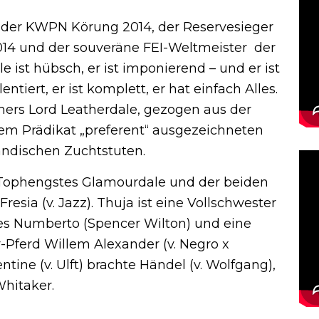
r der KWPN Körung 2014, der Reservesieger
14 und der souveräne FEI-Weltmeister der
 ist hübsch, er ist imponierend – und er ist
tiert, er ist komplett, er hat einfach Alles.
hers Lord Leatherdale, gezogen aus der
em Prädikat „preferent“ ausgezeichneten
ländischen Zuchtstuten.
s Tophengstes Glamourdale und der beiden
esia (v. Jazz). Thuja ist eine Vollschwester
es Numberto (Spencer Wilton) und eine
-Pferd Willem Alexander (v. Negro x
ne (v. Ulft) brachte Händel (v. Wolfgang),
Whitaker.