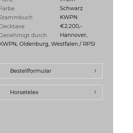
Schwarz
Farbe
KWPN
Stammbuch
€2.200,-
Decktaxe
Hannover,
Genehmigt durch
KWPN, Oldenburg, Westfalen / RPSI
Bestellformular
Horsetelex