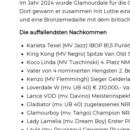
Im Jahr 2024 wurde Glamourdale für die O
Dort gewann er zusammen mit Lottie eine
und eine Bronzemedaille mit dem britisc
Die auffallendsten Nachkommen
Karieta Texel (MV Jazz) IBOP 81,5 Punkt
King Kong (MV Negro) Spitze Van Olst S
Koco Linda (MV Tuschinski) 4. Platz N
Vater von 4 nominierten Hengsten 2. 
Kenzo (MV Flemmingh) Sieger Gelderla
Loverdale W (mv. UB 40) € 210.000,- Van
Lance VOD (mv. Davino) Meisterinspek
Gladiator (mv. UB 40) zugelassenes NR
Glamourboy (mv. Tango) Champion NRP
Lady Lamelia (mv. Dream Boy) Erster Pla
Layla (mv. Rousseau)
Gewinner
Pluvine