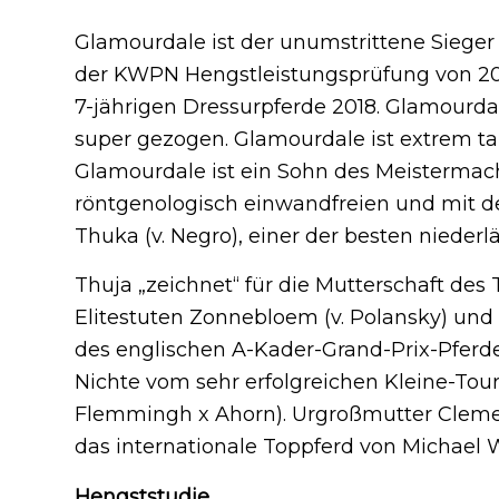
Glamourdale ist der unumstrittene Siege
der KWPN Hengstleistungsprüfung von 20
7-jährigen Dressurpferde 2018. Glamourdale
super gezogen. Glamourdale ist extrem talen
Glamourdale ist ein Sohn des Meistermac
röntgenologisch einwandfreien und mit d
Thuka (v. Negro), einer der besten nieder
Thuja „zeichnet“ für die Mutterschaft de
Elitestuten Zonnebloem (v. Polansky) und Fr
des englischen A-Kader-Grand-Prix-Pferd
Nichte vom sehr erfolgreichen Kleine-Tour
Flemmingh x Ahorn). Urgroßmutter Clementi
das internationale Toppferd von Michael 
Hengststudie